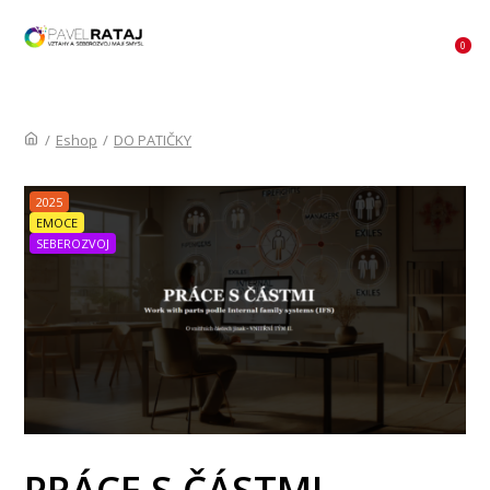
MENU
0
/
Eshop
/
DO PATIČKY
2025
EMOCE
SEBEROZVOJ
PRÁCE S ČÁSTMI