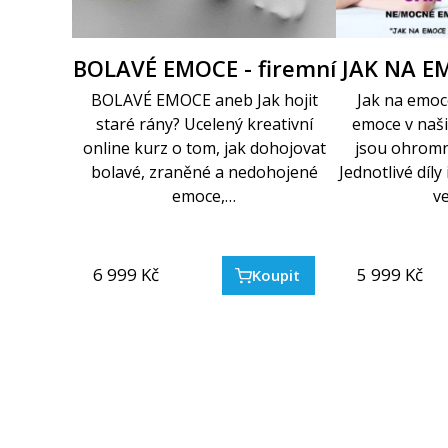
BOLAVÉ EMOCE - firemní
JAK NA EM
BOLAVÉ EMOCE aneb Jak hojit
Jak na emo
staré rány? Ucelený kreativní
emoce v naši
online kurz o tom, jak dohojovat
jsou ohromn
bolavé, zraněné a nedohojené
Jednotlivé díly
emoce,…
v
6 999
Kč
5 999
Kč
Koupit