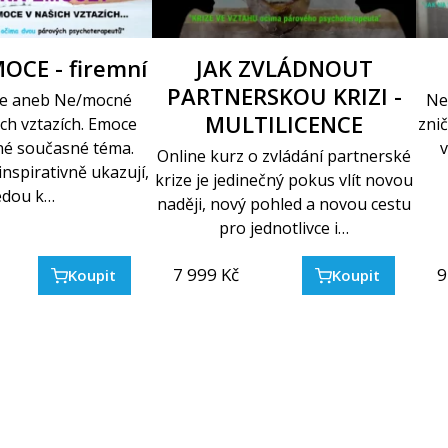
OCE - firemní
JAK ZVLÁDNOUT
PARTNERSKOU KRIZI -
ce aneb Ne/mocné
Nev
MULTILICENCE
ch vztazích. Emoce
znič
é současné téma.
v
Online kurz o zvládání partnerské
 inspirativně ukazují,
krize je jedinečný pokus vlít novou
edou k…
naději, nový pohled a novou cestu
pro jednotlivce i…
7 999
Kč
9
Koupit
Koupit