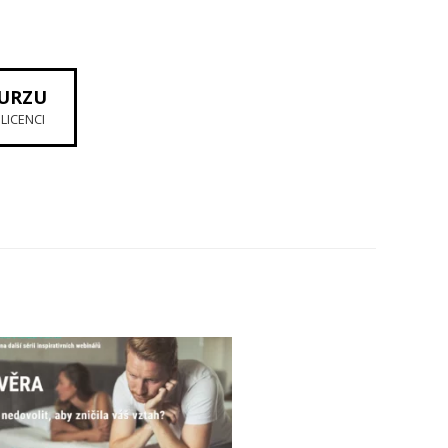
KURZU
ILICENCI