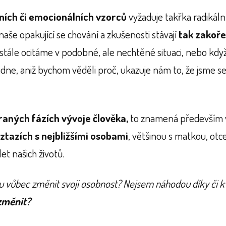
ních či emocionálních vzorců
vyžaduje takřka radikál
aše opakující se chování a zkušenosti stávají
tak zakoře
ustále ocitáme v podobné, ale nechtěné situaci, nebo kd
adne, aniž bychom věděli proč, ukazuje nám to, že jsme se c
 raných fázích vývoje člověka,
to znamená především v
ztazích s nejbližšími osobami
, většinou s matkou, otc
let našich životů.
u vůbec změnit svoji osobnost? Nejsem náhodou díky či k
změnit?