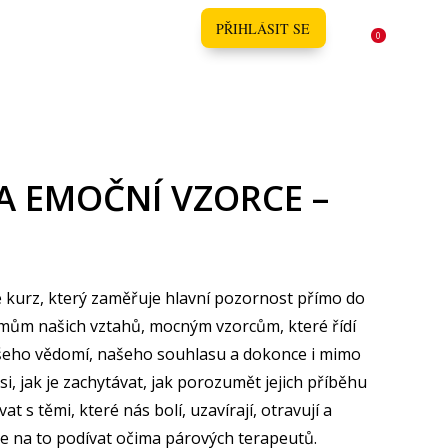
KONTAKT
PŘIHLÁSIT SE
0
A EMOČNÍ VZORCE –
e kurz, který zaměřuje hlavní pozornost přímo do
mům našich vztahů, mocným vzorcům, které řídí
ašeho vědomí, našeho souhlasu a dokonce i mimo
 si, jak je zachytávat, jak porozumět jejich příběhu
at s těmi, které nás bolí, uzavírají, otravují a
se na to podívat očima párových terapeutů.