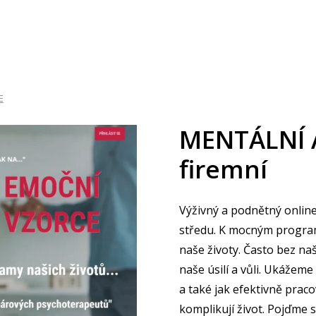
TERAPIE
ONLINE KURZY
INPAT
VZTAHY.CZ
E
MENTÁLNÍ 
firemní
Výživný a podnětný onlin
středu. K mocným progra
naše životy. Často bez n
naše úsilí a vůli. Ukážeme
a také jak efektivně pracov
komplikují život. Pojďme 