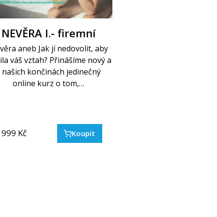
NEVĚRA I.- firemní
ěra aneb Jak jí nedovolit, aby
ila váš vztah? Přinášíme nový a
 našich končinách jedinečný
online kurz o tom,…
 999
Kč
Koupit