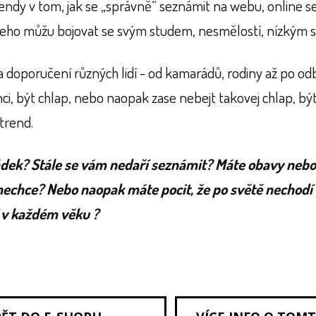
rendy v tom, jak se „správně“ seznámit na webu, online s
 všeho můžu bojovat se svým studem, nesmělostí, nízký
doporučení různých lidí - od kamarádů, rodiny až po odb
nci, být chlap, nebo naopak zase nebejt takovej chlap, bý
 trend.
ádek? Stále se vám nedaří seznámit? Máte obavy nebo
 nechce? Nebo naopak máte pocit, že po světě nechodí 
 v každém věku ?