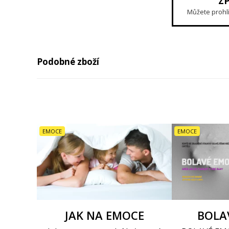
Z
Můžete prohlíž
Podobné zboží
EMOCE
EMOCE
JAK NA EMOCE
BOLA