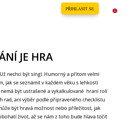
KONTAKT
PŘIHLÁSIT SE
0
NÍ JE HRA
Už nechci být singl. Humorný a přitom velmi
m, jak se seznámit v každém věku s lehkostí
emá být ustrašené a vykalkulované hraní rolí
h rad, ani výběr podle připraveného checklistu
ůže být hravá možnost nebo příležitost, jak
ohatí život, až se nám z toho bude hlava točit