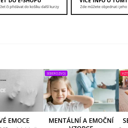
PĚT DO E-SHOPU
VÍCE INFO O TOM
et či přidávat do košíku další kurzy
Zde můžete objednat i jeho
SEBEROZVOJ
VZ
VÉ EMOCE
MENTÁLNÍ A EMOČNÍ
S