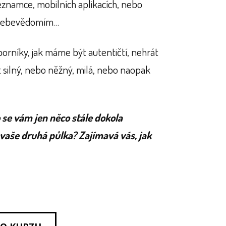
eznamce, mobilních aplikacích, nebo
m sebevědomím…
orníky, jak máme být autentičtí, nehrát
t silný, nebo něžný, milá, nebo naopak
 se vám jen něco stále dokola
vaše druhá půlka? Zajímavá vás, jak