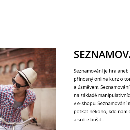
TERAPIE
ONLINE KURZY
INPAT
VZTAHY.CZ
SEZNAMOVÁ
Seznamování je hra aneb 
přínosný online kurz o to
a úsměvem. Seznamování n
na základě manipulativníc
v e-shopu. Seznamování m
potkat někoho, kdo nám ob
a srdce bušit...