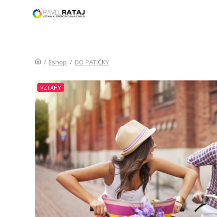
ÚVOD
/
Eshop
/
DO PATIČKY
VZTAHY