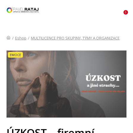
MENU
0
/
Eshop
/
MULTILICENCE PRO SKUPINY, TÝMY A ORGANIZACE
EMOCE
ÚZKOST – firemní